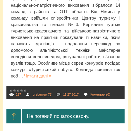
національно-патріотичного виховання зібралося 14
команд з районів та ОТГ області. Від Ніжина у
команду ввійшли співробітники Центру туризму і
краєзнавства та гімназії №3. Керівники гуртків
туристсько-краєзнавчого та військово-патріотичного
виховання на практиці показували ті навички, яким
навчають гуртківців – подолання перешкод за
допомогою альпіністської техніки, майстерне
володіння велосипедом, рятувальні роботи, в’язання
вузлів тощо. Особливе місце серед конкурсів посідає
конкурс «Туристський побут». Команда повинна так
поб
...
Читати далі »
227
grebenigor77
11.27.2017
Коментарі (0)
Не поганий початок сезону.