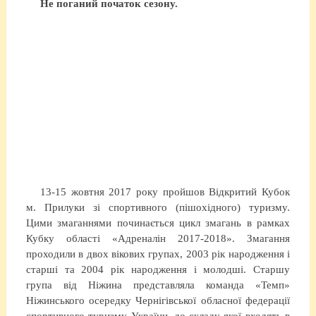
Не поганий початок сезону.
13-15 жовтня 2017 року пройшов Відкритий Кубок
м. Прилуки зі спортивного (пішохідного) туризму.
Цими змаганнями починається цикл змагань в рамках
Кубку області «Адреналін 2017-2018». Змагання
проходили в двох вікових групах, 2003 рік народження і
старші та 2004 рік народження і молодші. Старшу
група від Ніжина представляла команда «Темп»
Ніжинського осередку Чернігівської обласної федерації
спортивного туризму України, до складу якої входять в