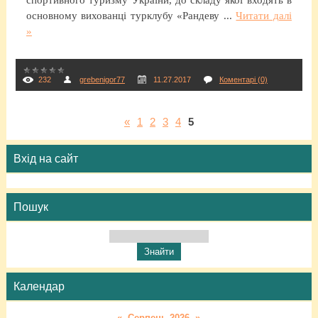
основному вихованці турклубу «Рандеву
...
Читати далі
»
232
grebenigor77
11.27.2017
Коментарі (0)
«
1
2
3
4
5
Вхід на сайт
Пошук
Календар
«
Серпень 2026
»