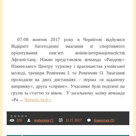
07-08 жовтня 2017 року в Чернігові відбулися
Відкриті багатоденні змагання зі спортивного
орієнтування пам’яті воїнів-інтернаціоналістів
Афганістану. Ніжин представляла команда «Рандеву»
Ніжинського Центру туризму і краєзнавства учнівської
молоді, тренери Ровенчин І. та Ровенчин О. Змагання
проходили на двох дистанціях – перша «в заданому
напрямку», друга «спринт». Учасники були поділені на
групи за статтю та віком. У загальному заліку команда
«Ра
...
Читати далі »
226
grebenigor77
11.27.2017
Коментарі (0)