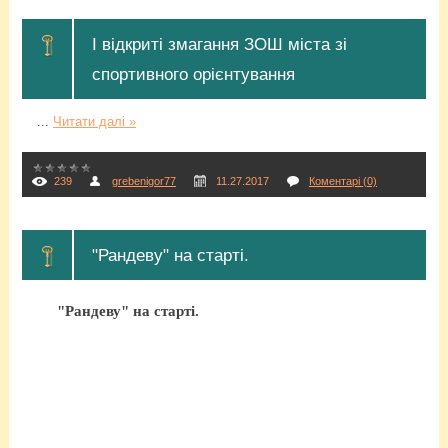
І відкриті змагання ЗОШ міста зі
спортивного орієнтування
...
Читати далі »
239
grebenigor77
11.27.2017
Коментарі (0)
"Рандеву" на старті.
"Рандеву" на старті.