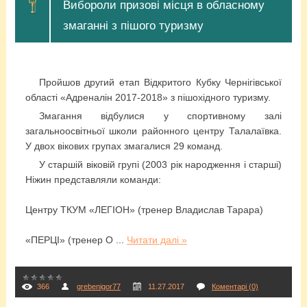
Вибороли призові місця в обласному
змаганні з пішого туризму
Пройшов другий етап Відкритого Кубку Чернігівської
області «Адреналін 2017-2018» з пішохідного туризму.
Змагання відбулися у спортивному залі
загальноосвітньої школи районного центру
Талалаївка.
У двох вікових групах
змагалися
29 команд.
У старшій віковій групі (2003 рік народження і старші)
Ніжин представляли команди:
Центру ТКУМ «ЛЕГІОН» (тренер Владислав Тарара)
«ПЕРЦІ» (тренер О
...
Читати далі »
366
grebenigor77
11.27.2017
Коментарі (0)