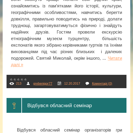
ознайомитись із пам’ятками його історії, культури,
географічними особливостями, навчитись берегти
довкілля, правильно поводитись на природі, долати
труднощі, загартовуватимуться фізично і знайдуть
надійних друзів. Гостям провели екскурсію
етнографічним музеєм турцентру, більшість
експонатів якого зібрано керівниками гуртків та їхніми
вихованцями під час різних близьких і далеких
подорожей. Святий Миколай, окрім іншого,
...
Читати
далі »
213
grebenigor77
12.20.2017
Коментарі (0)
Відбувся обласний семінар
Відбувся обласний семінар організаторів гри