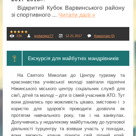
Відкритий Кубок Варвинського району
зі спортивного
...
Читати далі »
236
grebenigor77
12.21.2017
Коментарі (0)
Екскурсія для майбутніх мандрівників
На Святого Миколая до Центру туризму та
краєзнавства учнівської молоді завітали підопічні
Ніжинського міського центру соціальних служб для
сім’ї, дітей та молоді – діти із сімей учасників АТО. Тут
вони дізнались про можливість цікаво, змістовно і з
користю для здоров’я проводити дозвілля як
протягом навчального року, так і на канікулах.
Долучивчись у недалекому майбутньому до гурткової
діяльності турцентру та взявши участь у походах,
вони зможуть краще пізнати свій рідний край,