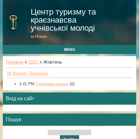
Центр туризму та
краєзнавсва
учнівської молоді
м.Ніжин
MENU
Головна
»
2021
»
Жовтень
18 Жовтня, Понеділок
1:41 PM
Спортивні новини
(0)
Вхід на сайт
Пошук